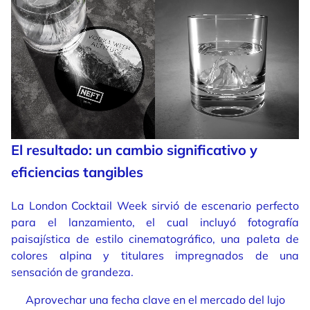
El resultado: un cambio significativo y
eficiencias tangibles
La London Cocktail Week sirvió de escenario perfecto
para el lanzamiento, el cual incluyó fotografía
paisajística de estilo cinematográfico, una paleta de
colores alpina y titulares impregnados de una
sensación de grandeza.
Aprovechar una fecha clave en el mercado del lujo