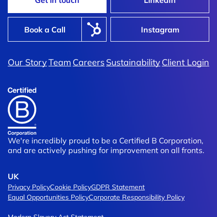
Get in touch
LinkedIn
Book a Call
Instagram
Our Story
Team
Careers
Sustainability
Client Login
We're incredibly proud to be a Certified B Corporation,
and are actively pushing for improvement on all fronts.
UK
Privacy Policy
Cookie Policy
GDPR Statement
Equal Opportunities Policy
Corporate Responsibility Policy