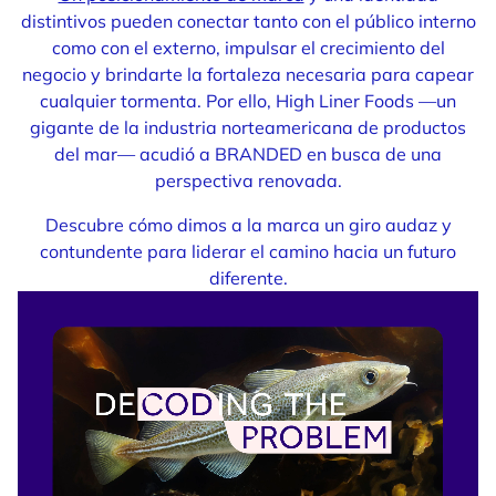
distintivos pueden conectar tanto con el público interno
como con el externo, impulsar el crecimiento del
negocio y brindarte la fortaleza necesaria para capear
cualquier tormenta. Por ello, High Liner Foods —un
gigante de la industria norteamericana de productos
del mar— acudió a BRANDED en busca de una
perspectiva renovada.
Descubre cómo dimos a la marca un giro audaz y
contundente para liderar el camino hacia un futuro
diferente.