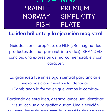
La idea brillante y la ejecución magistral
Guiados por el propósito de HLF («Reimaginar los
productos del mar para nutrir la vida»), BRANDED
concibió una expresión de marca memorable y con
carácter.
La gran idea fue un eslogan central para anclar el
nuevo posicionamiento y la identidad:
«Cambiando la forma en que vemos la comida».
Partiendo de esta idea, desarrollamos una identidad
visual con un giro gráfico audaz. Una ejecución
brillante, lograda mediante la inyección de una gran