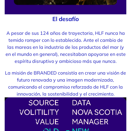
El desafío
A pesar de sus 124 años de trayectoria, HLF nunca ha
temido romper con lo establecido. Ante el cambio de
las mareas en la industria de los productos del mar (y
en el mundo en general), necesitaban apoyarse en este
espíritu disruptivo y ambicioso más que nunca.
La misión de BRANDED consistía en crear una visión de
futuro renovada y una imagen modernizada,
comunicando el compromiso reforzado de HLF con la
innovación, la sostenibilidad y el crecimiento.