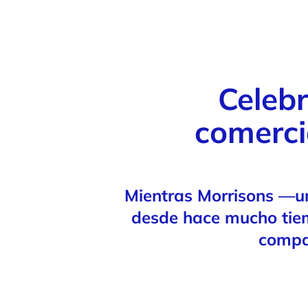
Celeb
comerci
Mientras Morrisons —uno
desde hace mucho tiem
compar