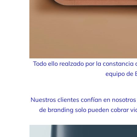
Todo ello realzado por la constancia
equipo de 
Nuestros clientes confían en nosotro
de branding solo pueden cobrar vid