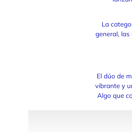
La categor
general, la
El dúo de m
vibrante y 
Algo que co