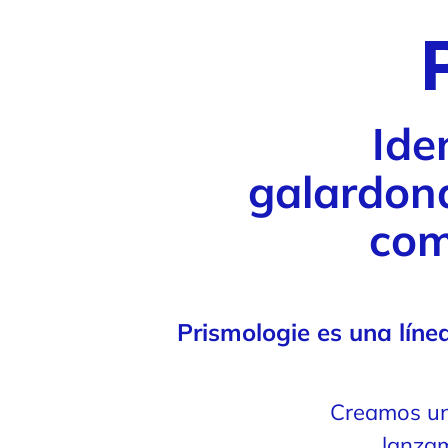
Ide
galardon
come
Prismologie es una lín
Creamos un
lanzam