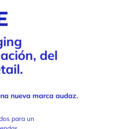
E
ging
ción, del
tail.
 una nueva marca audaz.
dos para un
iendas.