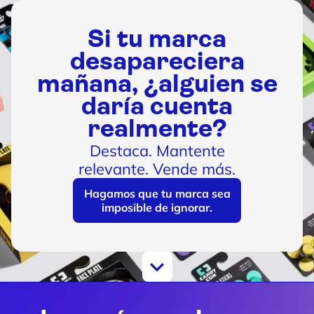
Si tu marca
desapareciera
mañana, ¿alguien se
daría cuenta
realmente?
Destaca. Mantente
relevante. Vende más.
Hagamos que tu marca sea
imposible de ignorar.