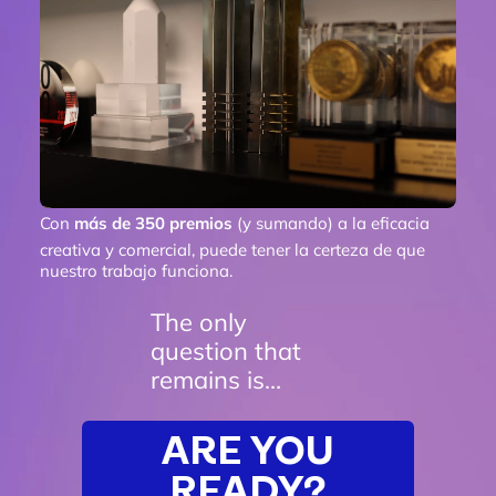
Con
más de 350 premios
(y sumando) a la eficacia
creativa y comercial, puede tener la certeza de que
nuestro trabajo funciona.
The only
question that
remains is…
ARE YOU
READY?