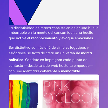
La distintividad de marca consiste en dejar una huella
imborrable en la mente del consumidor, una huella
que
active el reconocimiento
y
evoque emociones
.
Ser distintivo va más allá de simples logotipos y
eslóganes; se trata de crear un
universo de marca
holístico
. Consiste en impregnar cada punto de
contacto —desde tu sitio web hasta tu empaque—
con una identidad
coherente
y
memorable
.