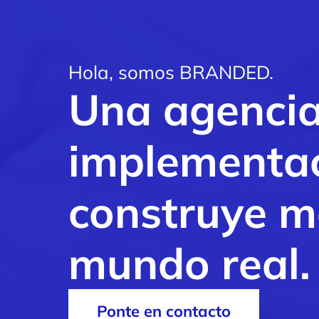
Hola,
somos
BRANDED.
Una
agenci
implementa
construye
m
mundo
real.
Ponte en contacto