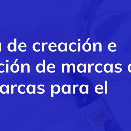
a
de
creación
e
ción
de
marcas
arcas
para
el