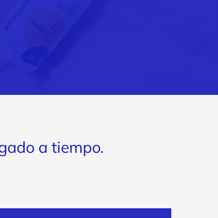
Pro
int
egado a tiempo.
Veloci