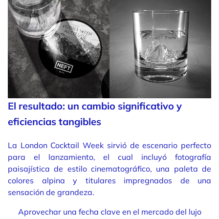
El resultado: un cambio significativo y
eficiencias tangibles
La London Cocktail Week sirvió de escenario perfecto
para el lanzamiento, el cual incluyó fotografía
paisajística de estilo cinematográfico, una paleta de
colores alpina y titulares impregnados de una
sensación de grandeza.
Aprovechar una fecha clave en el mercado del lujo