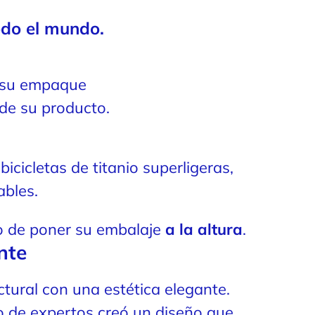
odo el mundo.
 su empaque
 de su producto.
bicicletas de titanio superligeras,
ables.
to de poner su embalaje
a la altura
.
ante
ural con una estética elegante.
o de expertos creó un diseño que