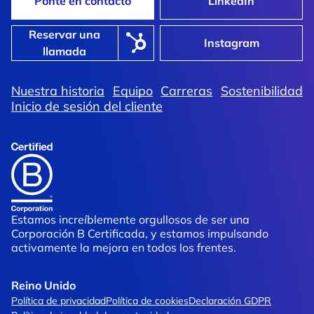
Ponte en contacto
LinkedIn
Reservar una
Instagram
llamada
Nuestra historia
Equipo
Carreras
Sostenibilidad
ont
Inicio de sesión del cliente
 de trabajo de ayer se une a
Just Eat
vación del mañana.
Fotografía: rápida, fr
Estamos increíblemente orgullosos de ser una
Corporación B Certificada, y estamos impulsando
activamente la mejora en todos los frentes.
Reino Unido
Política de privacidad
Política de cookies
Declaración GDPR