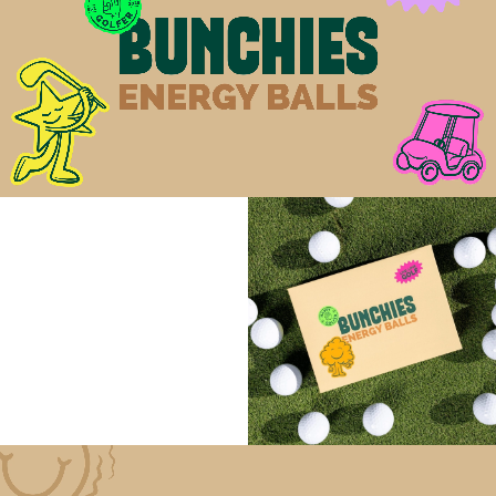
Esa creencia dio forma a nuestro lenguaje visual. En
una categoría dominada por paletas de colores
tenues y clichés asociados al alto rendimiento,
BUNCHIES aporta vitalidad y optimismo. Los
colores vivos, los personajes lúdicos inspirados en el
campo de golf y los gráficos expresivos inyectan
personalidad en cada punto de contacto con la
marca, reforzando una idea sencilla: jugar al golf
debe sentar bien. La experiencia está diseñada
para elevar el ánimo durante la ronda sin sacrificar
la credibilidad ni la seriedad del producto.
El logotipo reinterpreta el tradicional escudo del golf
bajo una óptica moderna, presentando el producto
sostenido por una mano enguantada. Este gesto
evoca sutilmente el signo de «todo va bien» (el
pulgar hacia arriba), un guiño discreto a la confianza
y a la sensación de plenitud en el campo,
manteniéndose al mismo tiempo inconfundiblemente