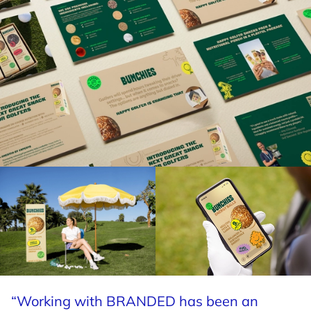
golfistas juegan y viven el deporte. La respuesta
inicial por parte de jugadores, clubes y socios ha
sido contundente, reforzando la demanda de un
combustible limpio y funcional, diseñado
específicamente para el campo de golf.
Más que el lanzamiento de un producto, BUNCHIES
sentó las bases de Happy Golfer: un ecosistema en
expansión de productos orientados al bienestar que
ayudan a las personas a sentirse mejor, jugar mejor
y disfrutar más del juego.
“Working
with
BRANDED
has
been
an