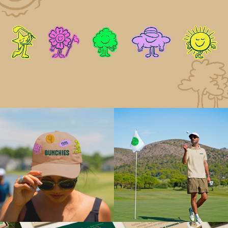
arraigado en la esencia del juego.
Esa misma mentalidad que prioriza el golf se
extiende también al *packaging*. Diseñados para
funcionar tan bien en el campo como en la tienda
especializada (*pro shop*), los productos BUNCHIES
se presentan en un envase resellable inspirado en
las clásicas cajas de pelotas de golf: compacto,
familiar y fácil de guardar en la bolsa. Es un formato
que resulta intuitivo y bien pensado, reforzando la
idea de que no se trata de un simple aperitivo
adaptado al golf, sino de un combustible energético
creado específicamente para este deporte.
Los resultados
BUNCHIES irrumpió en el mercado como una
presencia novedosa y singular dentro de una
categoría tradicionalmente conservadora; una
marca diseñada en torno a la forma real en que los