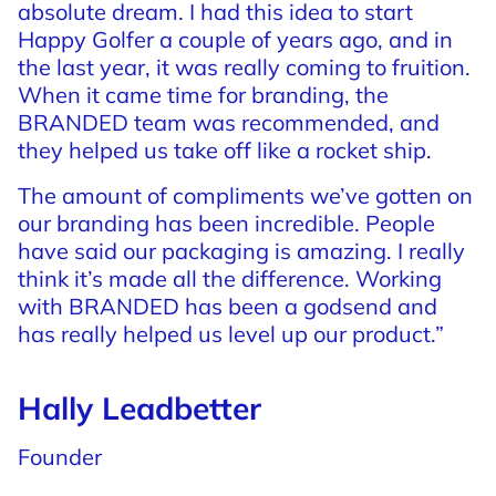
absolute
dream.
I
had
this
idea
to
start
Happy
Golfer
a
couple
of
years
ago,
and
in
the
last
year,
it
was
really
coming
to
fruition.
When
it
came
time
for
branding,
the
BRANDED
team
was
recommended,
and
they
helped
us
take
off
like
a
rocket
ship.
The
amount
of
compliments
we’ve
gotten
on
our
branding
has
been
incredible.
People
have
said
our
packaging
is
amazing.
I
really
think
it’s
made
all
the
difference.
Working
with
BRANDED
has
been
a
godsend
and
has
really
helped
us
level
up
our
product.”
Hally Leadbetter
Founder