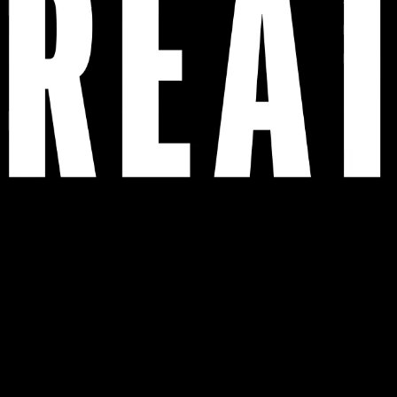
eo, superando todas las métricas
nzamiento de controladores más
p, basado en unidades vendidas y
 un gran revuelo en línea. Más de
las redes sociales vieron cómo el
dá, y este éxito se reflejó en
ustria, como la World Brand Design
ctores calificaron a CANDY CON