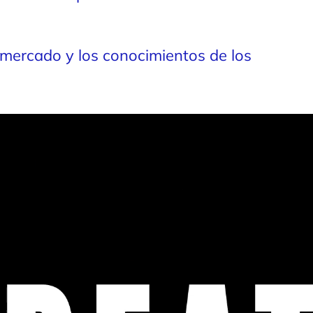
mercado y los conocimientos de los
central de la marca—”por
 una creciente comunidad de
í, construimos el mundo de la marca
spirada en la emoción y variedad
 Con ratones intercambiables y
variedad de colores. Capturando un
 nostalgia e invita a los clientes a