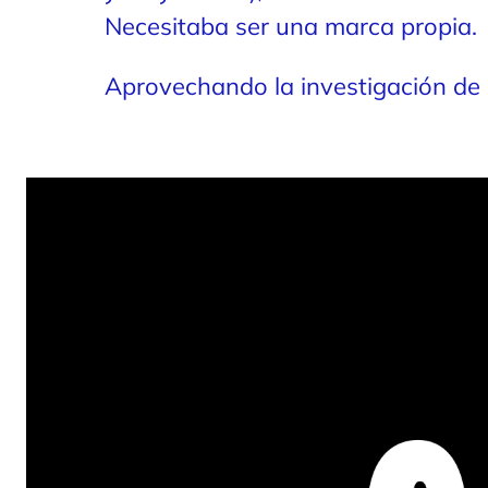
Necesitaba ser una marca propia.
Aprovechando la investigación de 
clientes, descubrimos una verdad 
diversión”—que podría resonar en
jugadores sociales. A partir de ah
CANDY CON.
Diseñando una identidad visual in
infinitas de los dulces de surtido.
carátulas personalizables en una 
espíritu espontáneo que induce a la
redescubrir su sentido del juego.