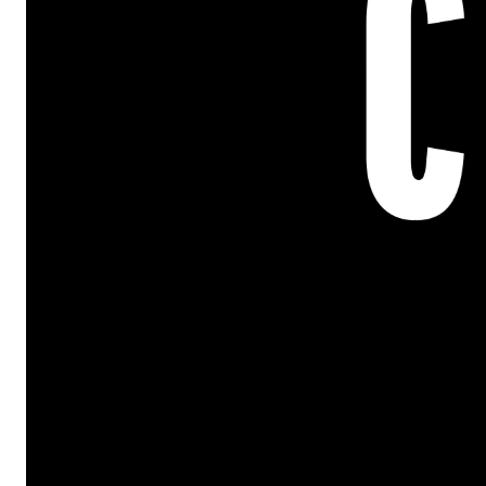
CANDY CON fue un éxito instantán
de ventas, y se convirtió en el la
exitoso en la historia de GameSto
dólares de venta.
El lanzamiento de la marca generó
100,000 comentarios y reseñas en 
stock se agotaba en EE. UU. y Cana
numerosas publicaciones de la ind
Society, donde el 92.5% de los le
como excelente
.