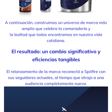
A continuación, construimos un universo de marca más
amplio que celebra la camaradería y
la lealtad que todos encontramos en nuestra vida
cotidiana.
El resultado: un cambio significativo y
eficiencias tangibles
El relanzamiento de la marca reconectó a Spitfire con
sus seguidores actuales, al tiempo que atrajo a una
audiencia completamente nueva.