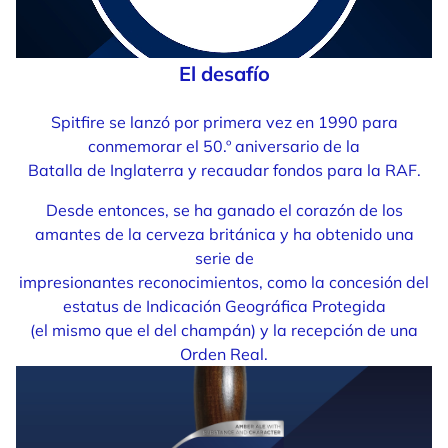
El desafío
Spitfire se lanzó por primera vez en 1990 para
conmemorar el 50.º aniversario de la
Batalla de Inglaterra y recaudar fondos para la RAF.
Desde entonces, se ha ganado el corazón de los
amantes de la cerveza británica y ha obtenido una
serie de
impresionantes reconocimientos, como la concesión del
estatus de Indicación Geográfica Protegida
(el mismo que el del champán) y la recepción de una
Orden Real.