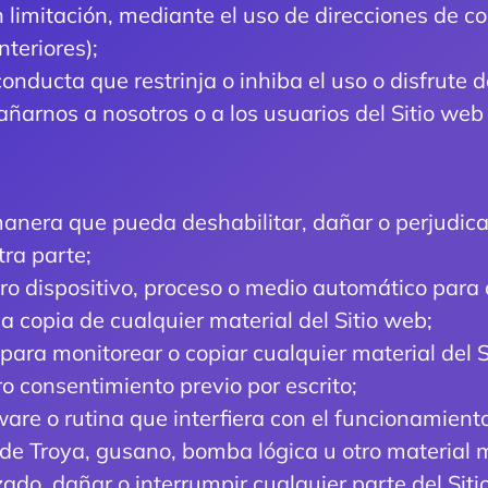
n limitación, mediante el uso de direcciones de c
teriores);
onducta que restrinja o inhiba el uso o disfrute d
ñarnos a nosotros o a los usuarios del Sitio web
manera que pueda deshabilitar, dañar o perjudicar 
tra parte;
otro dispositivo, proceso o medio automático para
la copia de cualquier material del Sitio web;
para monitorear o copiar cualquier material del S
o consentimiento previo por escrito;
ftware o rutina que interfiera con el funcionamien
lo de Troya, gusano, bomba lógica u otro material
ado, dañar o interrumpir cualquier parte del Sitio