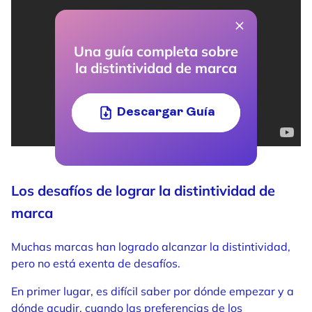
Una guía completa sobre
la distintividad de marca
Descargar Guía
Los desafíos de lograr la distintividad de
marca
Muchas marcas han logrado alcanzar la distintividad,
pero no está exenta de desafíos.
En primer lugar, es difícil saber por dónde empezar y a
dónde acudir, cuando las preferencias de los