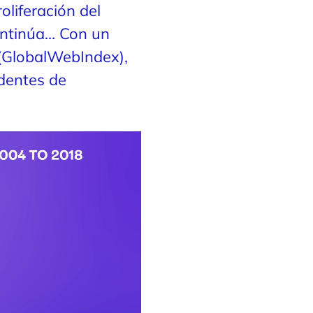
oliferación del
continúa… Con un
 (GlobalWebIndex),
dentes de