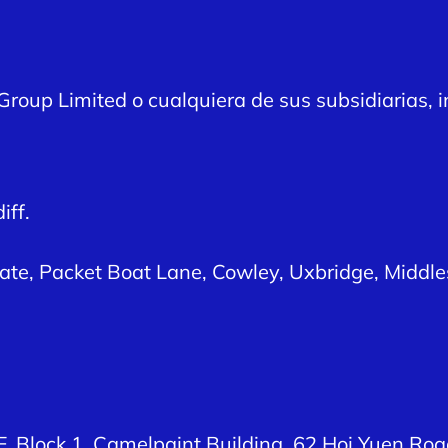
up Limited o cualquiera de sus subsidiarias, i
iff.
tate, Packet Boat Lane, Cowley, Uxbridge, Middle
/F, Block 1, Camelpaint Building, 62 Hoi Yuen R