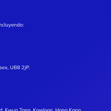
ncluyendo:
sex, UB8 2JP.
oad, Kwun Tong, Kowloon, Hong Kong.