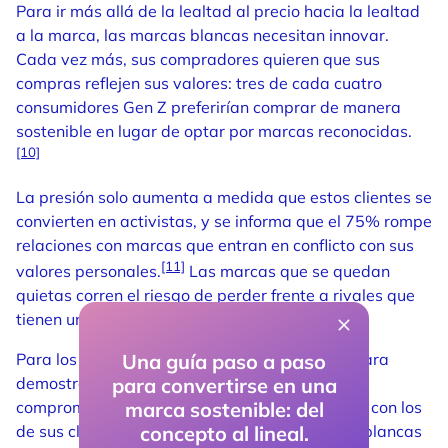
Para ir más allá de la lealtad al precio hacia la lealtad
a la marca, las marcas blancas necesitan innovar.
Cada vez más, sus compradores quieren que sus
compras reflejen sus valores: tres de cada cuatro
consumidores Gen Z preferirían comprar de manera
sostenible en lugar de optar por marcas reconocidas.
[10]
La presión solo aumenta a medida que estos clientes se
convierten en activistas, y se informa que el 75% rompe
relaciones con marcas que entran en conflicto con sus
[11]
valores personales.
Las marcas que se quedan
quietas corren el riesgo de perder frente a rivales que
tienen un propósito en su núcleo.
Una guía paso a paso
Para los minoristas, esta es una oportunidad para
para convertirse en una
demostrar que sus valores fundamentales y su
marca sostenible: del
compromiso con un futuro sostenible se alinean con los
concepto al lineal.
de sus clientes. Para asegurar que las marcas blancas