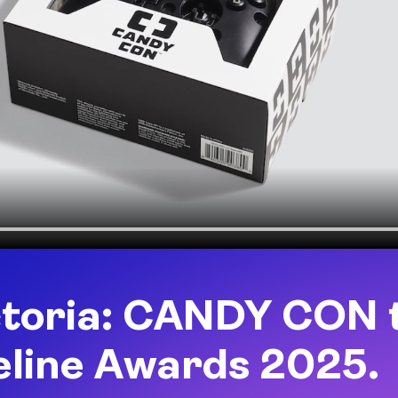
ctoria: CANDY CON 
ieline Awards 2025.