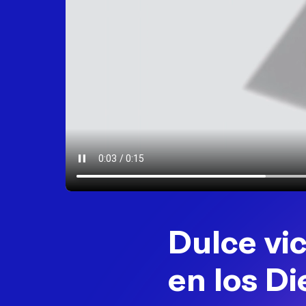
Dulce vi
en los D