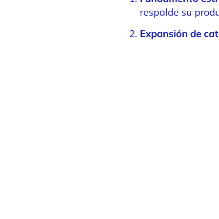
respalde su prod
Expansión de cat
Panorama compet
que su marca de
Transición de me
tiendas físicas?
Relevancia
: ¿Se 
Al completar el cuest
para revisar sus resul