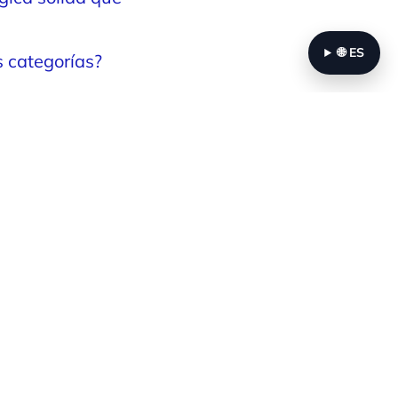
🌐
ES
 categorías?
es, lo que dificulta
 electrónico a las
o?
ertos en branding