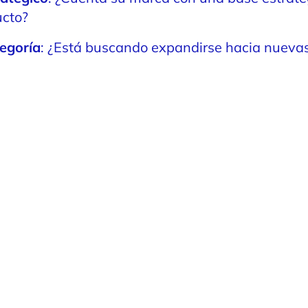
ucto?
egoría
: ¿Está buscando expandirse hacia nuevas
itivo
: ¿Está su categoría saturada de competidor
staque?
rcado
: ¿Está realizando la transición del comercio
está volviendo irrelevante su marca en el mercad
ionario, programe una consulta con nuestros exp
tados y planificar su próximo paso.