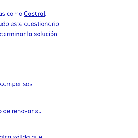
cas como
Castrol
,
ado este cuestionario
eterminar la solución
 recompensas
o de renovar su
gica sólida que