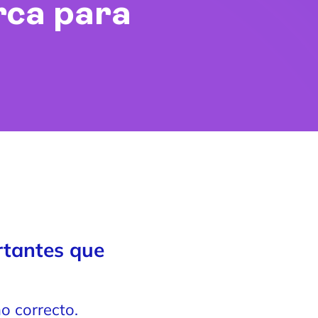
rca para
rtantes que
o correcto.